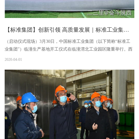
【标准集团】创新引领 高质量发展｜标准工业集团临潼生产基地项目开工建设
（启动仪式现场）3月30日，中国标准工业集团（以下简称“标准工
业集团”）临潼生产基地开工仪式在临潼渭北工业园区隆重举行。西
安市委常委、常务副市长王琳；西安市副市长王勇；西安市政府副
2020-04-01
秘书长樊军荣；西安市政府办公厅一级调研员姚开慧；临潼区委书
记王浩；西安工业投资集团董事长金辉；临潼区政府副区长邹林；
陕鼓集团党委书记、董事长，陕鼓动力董事长，标准工业集团党委
书记、董事长李宏安；西安城市发展（集团）公司董事长焦振华出
席开工仪式。临潼区委、区政府、西安市国资委、市发改委、市自
然资源和规划局、市财政局、市生...