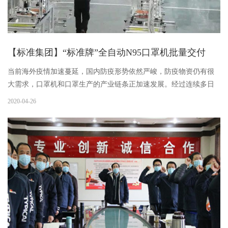
【标准集团】“标准牌”全自动N95口罩机批量交付
当前海外疫情加速蔓延，国内防疫形势依然严峻，防疫物资仍有很
大需求，口罩机和口罩生产的产业链条正加速发展。经过连续多日
的技术攻关和紧张组装调试，由中国标准工业集团有限公司（以下
2020-04-26
简称“标准集团”）承接的第一批数十台全自动Ｎ９５口罩机陆续下
线，发往防疫物资生产厂家，为国内外防疫物资生产注入了“标准牌”
新的生产能力。 ４月２３日，记者在标准集团临潼厂区的一个生
产车间里看到了井然有序的繁忙景象：自控系统的配电柜旁，红白
黄黑不同颜色的线路纷繁复杂，几名技术人员正在认真布线；厂房
一侧排列的一个个操作台位上，工...