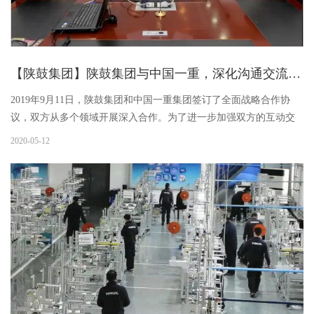
【陕鼓集团】陕鼓集团与中国一重，深化沟通交流，促进战略合作落地，携手共赢发展！
2019年9月11日，陕鼓集团和中国一重集团签订了全面战略合作协
议，双方从多个领域开展深入合作。为了进一步加强双方的互动交
流，寻求更广阔的合作空间，促进双方战略合作的有效落地，5月7
2020-05-12
日，中国一重集团副总经理、一重股份总经理陆文俊，一重股份工
程技术公司总经理袁国明，一重股份设备能源管控中心总经理王介
平，一重股份战略投资部高级经理孙峰，一重股份工程技术公司流
体装备制造部工程师孟赵一一行来陕鼓座谈交流。陕鼓集团党委副
书记、总经理刘金平；陕鼓动力总经理陈党民；陕鼓集团常务副总
经理牛东儒；陕鼓集团副总经理...