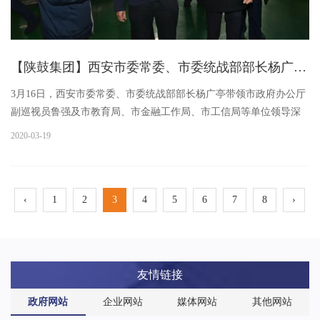
【陕鼓集团】西安市委常委、市委统战部部长杨广亭深入陕鼓实地调研指导疫情防控及复工复产工作
3月16日，西安市委常委、市委统战部部长杨广亭带领市政府办公厅
副巡视员鲁强及市教育局、市金融工作局、市工信局等单位领导深
入陕鼓，实地调研指导企业疫情防控及复工复产工作。临潼区区委
2020-03-19
副书记、代区长黄可，临潼区委常委、副区长杨兵，临潼区科工商
务局局长曹少团陪同调研。陕鼓集团党委副书记、副董事长、总经
理刘金平，陕鼓动力副总经理蔡新平等公司领导接待了杨广亭部长
‹
1
2
3
4
5
6
7
8
›
一行。杨广亭部长一行先后来到陕鼓总装车间、能源互联岛，逐一
察看疫情防控措施落实情况，了解了陕鼓在确保疫情有效防控的基
础上，持续推进生产服务用户的工作...
友情链接
政府网站
企业网站
媒体网站
其他网站