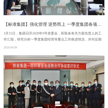
【标准集团】强化管理 逆势而上 一季度集团各项经营指标持续向好
3月31日，集团召开2020年9号党委会，听取各有关方面负责人的工
作汇报，研究分析一季度集团经营等重点工作推进情况，并对近期
重点工作进行了安排部署。集团党委书记、董事长李宏安主持会议
2020-04-09
并做了重要讲话。会议开始时，参会人员起立并唱“入党誓词歌”。会
议首先进行了安全分享。李宏安书记在介绍新厂区开工仪式有关情
况时强调，对于搬迁工作，要从战略角度提高认识，尤其是要认识
研发在企业中的重要性。要强化对新产品研发、供应链、物联网、
口罩和防护服生产线等的宣传，宣传新工厂、新思想、新理念，塑
造企业新形象。集团办公室...