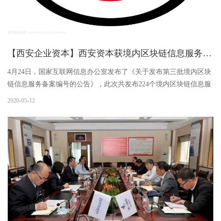
【西安企业资本】西安资本获境内区块链信息服务备案
4月24日，国家互联网信息办公室发布了《关于发布第三批境内区块
链信息服务备案编号的公告》，此次共发布224个境内区块链信息服
务名称及备案编号。西安企业资本服务中心“长安企融”企业综合金融
2020-05-12
服务平台获得备案（陕网信备61010319827985090010号），成为第
三批通过区块链信息服务备案的企业。截至目前，全国共有730个区
块链信息服务在列，包含来自腾讯、阿里巴巴、百度、京东、中国
平安、浙商银行、海尔集团等互联网巨头、金融公司旗下的区块链
信息服务项目。陕西省有7个区块链信息服务获得备案编号。20...