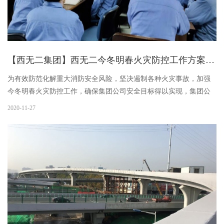
【西无二集团】西无二今冬明春火灾防控工作方案部署及安全排查
为有效防范化解重大消防安全风险，坚决遏制各种火灾事故，加强
今冬明春火灾防控工作，确保集团公司安全目标得以实现，集团公
司采取了一系列火灾防控措施。11月25日下午集团公司安技部组织
2020-11-27
公司各部室、子公司业务总监、中层以上领导等37人进行了培训，
培训会上对《西安市西无二电子信息集团有限公司今冬明春火灾防
控工作方案》进行了宣讲，并进行了西无二消防安全明白人培训，
此次培训利用钉钉群进行了现场直播，号召全体职工学习贯彻。会
上，董事长指出冬季是火灾高发期，敏感子公司、电容子公司之前
都有火灾事故发生，因此必须要警...