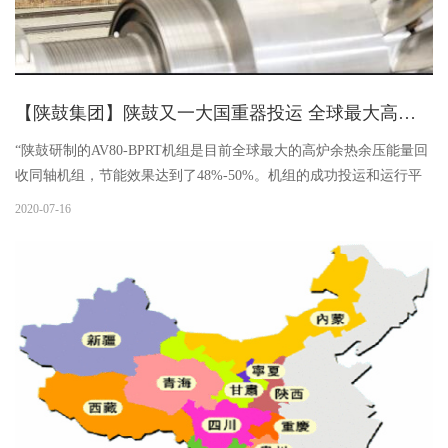
【陕鼓集团】陕鼓又一大国重器投运 全球最大高炉BPRT机组节能效果达50%
“陕鼓研制的AV80-BPRT机组是目前全球最大的高炉余热余压能量回
收同轴机组，节能效果达到了48%-50%。机组的成功投运和运行平
稳，实现了津西钢铁成本降低，效益提升的突破。”河北津西钢铁集
2020-07-16
团股份有限公司副总经理于建水表示。6月30日，西安陕鼓动力股份
有限公司（以下简称“陕鼓”）为津西钢铁2000立方米高炉提供的冶金
余热余压能量回收同轴机组AV80-BPRT机组在项目现场一次投运成
功。该项目为津西钢铁装备升级改造项目，陕鼓为该项目配备了两
套冶金余热余压能量回收同轴机组AV80-BPRT机组，采...