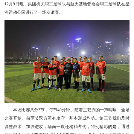
12月9日晚，集团机关职工足球队与航天基地管委会职工足球队在星
河运动公园进行了一场友谊赛。
本场比赛共分3节，每节40分钟。随着主裁判的一声哨响，全场
比赛开始。前两节双方互有攻守，基本形成均势。第三节我们及时
调整战术，加强进攻，场面一度还稍稍占优，特别精彩的是，通过