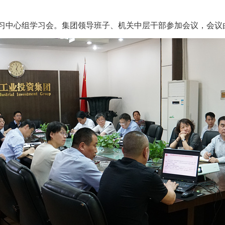
理论学习中心组学习会。集团领导班子、机关中层干部参加会议，会