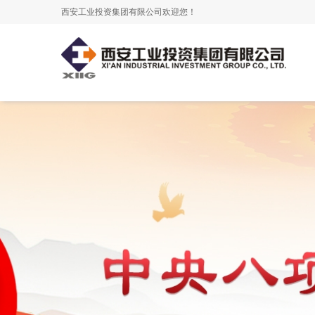
西安工业投资集团有限公司欢迎您！