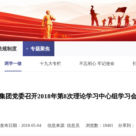
法规制度
专题聚焦
两学一做
十九大专栏
不忘初心 牢记使命
集团党委召开2018年第8次理论学习中心组学习
发布日期：
2018-05-04
信息来源:
信息员
浏览数：
18401
分享到