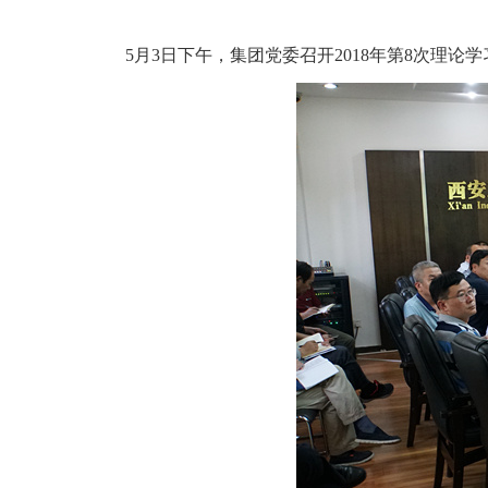
5月3日下午，集团党委召开2018年第8次