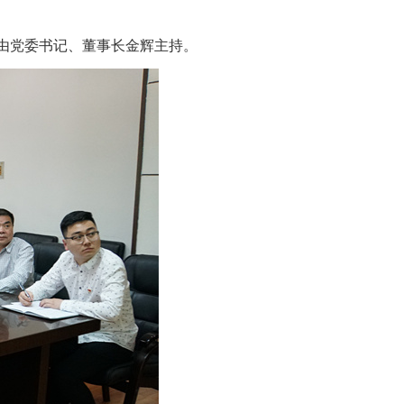
议由党委书记、董事长金辉主持。