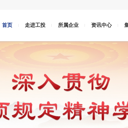
首页
走进工投
所属企业
资讯中心