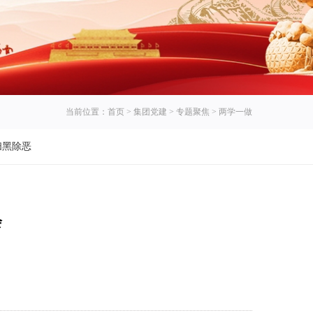
当前位置：
首页
>
集团党建
>
专题聚焦
>
两学一做
扫黑除恶
会
：