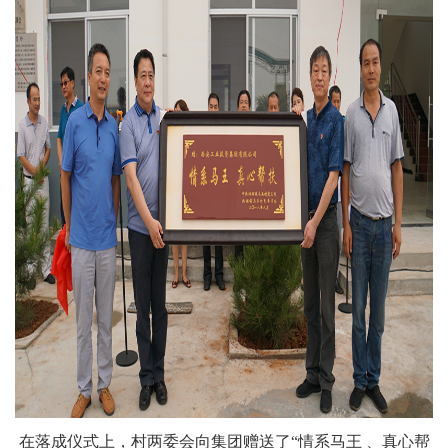
在落成仪式上，村两委会向集团赠送了“情系马王 、真心帮