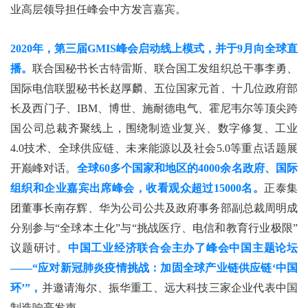
业高层领导担任峰会中方发言嘉宾。
2020年，第三届GMIS峰会启动线上模式，并于9月向全球直
播。
联合国秘书长古特雷斯、联合国工发组织总干事李勇、
国际电信联盟秘书长赵厚麟、五位国家元首、十几位政府部
长及西门子、IBM、博世、施耐德电气、霍尼韦尔等顶尖跨
国公司总裁齐聚线上，围绕制造业复兴、数字修复、工业
4.0技术、全球供应链、未来能源以及社会5.0等重点话题展
开巅峰对话。
全球60多个国家和地区的4000余名政府、国际
组织和企业嘉宾出席峰会，收看观众超过15000名。
正泰集
团董事长南存辉、华为公司公共及政府事务部副总裁周明成
分别参与“全球本土化”与“挑战医疗、电信和教育行业极限”
议题研讨。
中国工业经济联合会主办了峰会中国主题论坛
——“应对新冠肺炎疫情挑战：加固全球产业链供应链‘中国
环’”，
并邀请海尔、振华重工、远大科技三家企业代表中国
制造响亮发声。