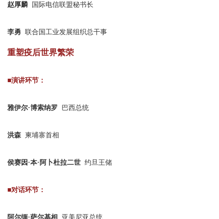
赵厚麟
国际电信联盟秘书长
李勇
联合国工业发展组织总干事
重塑疫后世界繁荣
■演讲环节：
雅伊尔·博索纳罗
巴西总统
洪森
柬埔寨首相
侯赛因·本·阿卜杜拉二世
约旦王储
■对话环节：
阿尔缅·萨尔基相
亚美尼亚总统